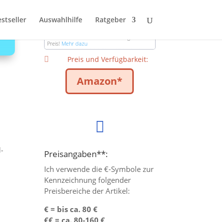
Hinweis:
Werbe- oder Affliliate-Links sind
mit einem Stern * gekennzeichnet. Falls du
stseller
Auswahlhilfe
Ratgeber
ein Produkt kaufst, erhalte ich eine
Provision, was für dich jedoch keinen
Nachteil hat – du bezahlst den regulären
Preis!
Mehr dazu
Preis und Verfügbarkeit:

Amazon*

-
Preisangaben**:
Ich verwende die €-Symbole zur
Kennzeichnung folgender
Preisbereiche der Artikel:
€ = bis ca. 80 €
€€ = ca. 80-160 €