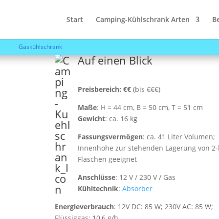
mbiCool RC 1200 EGP
Start
Camping-Kühlschrank Arten
Be
Gaskühlschrank
Auf einen Blick
Preisbereich: €€
(bis €€€)
Maße
: H = 44 cm, B = 50 cm, T = 51 cm
Gewicht
: ca. 16 kg
Fassungsvermögen
: ca. 41 Liter Volumen;
Innenhöhe zur stehenden Lagerung von 2-l
Flaschen geeignet
Anschlüsse
: 12 V / 230 V / Gas
Kühltechnik
:
Absorber
Energieverbrauch
: 12V DC: 85 W; 230V AC: 85 W;
Flüssiggas: 10,6 g/h