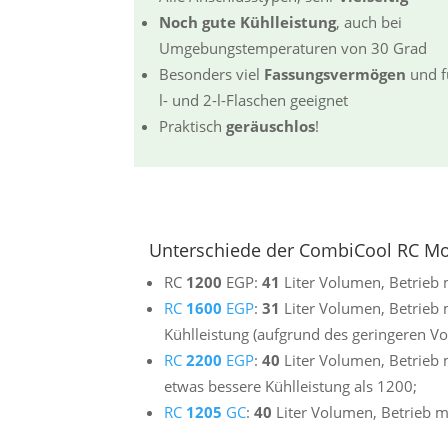
Noch gute Kühlleistung
, auch bei
Umgebungstemperaturen von 30 Grad
Besonders viel
Fassungsvermögen
und f
l- und 2-l-Flaschen geeignet
Praktisch
geräuschlos
!
Unterschiede der CombiCool RC Mo
RC
1200
EGP:
41
Liter Volumen, Betrieb
RC
1600
EGP
:
31
Liter Volumen, Betrieb
Kühlleistung (aufgrund des geringeren V
RC
2200
EGP
:
40
Liter Volumen, Betrieb
etwas bessere Kühlleistung als 1200;
RC
1205
GC
:
40
Liter Volumen, Betrieb m