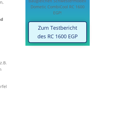
baugleichen Schwestermodell
n,
Dometic CombiCool RC 1600
EGP!
nd
Zum Testbericht
des RC 1600 EGP
z.B.
m
rfel