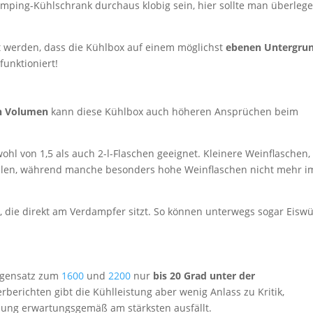
ping-Kühlschrank durchaus klobig sein, hier sollte man überlege
t werden, dass die Kühlbox auf einem möglichst
ebenen Untergru
funktioniert!
rn Volumen
kann diese Kühlbox auch höheren Ansprüchen beim
hl von 1,5 als auch 2-l-Flaschen geeignet. Kleinere Weinflaschen, 
tellen, während manche besonders hohe Weinflaschen nicht mehr i
e
, die direkt am Verdampfer sitzt. So können unterwegs sogar Eiswü
Gegensatz zum
1600
und
2200
nur
bis 20 Grad unter der
berichten gibt die Kühlleistung aber wenig Anlass zu Kritik,
lung erwartungsgemäß am stärksten ausfällt.