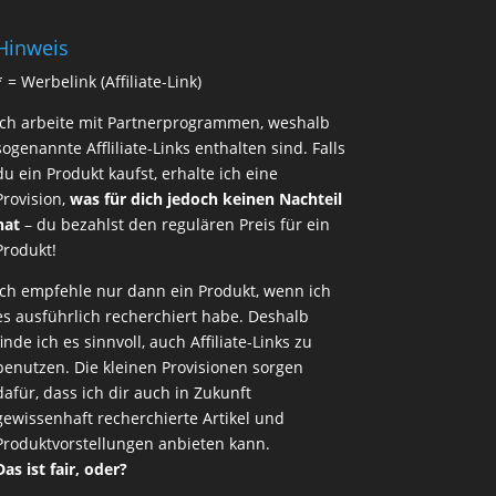
Hinweis
* = Werbelink (Affiliate-Link)
Ich arbeite mit Partnerprogrammen, weshalb
sogenannte Affliliate-Links enthalten sind. Falls
du ein Produkt kaufst, erhalte ich eine
Provision,
was für dich jedoch keinen Nachteil
hat
– du bezahlst den regulären Preis für ein
Produkt!
Ich empfehle nur dann ein Produkt, wenn ich
es ausführlich recherchiert habe. Deshalb
finde ich es sinnvoll, auch Affiliate-Links zu
benutzen. Die kleinen Provisionen sorgen
dafür, dass ich dir auch in Zukunft
gewissenhaft recherchierte Artikel und
Produktvorstellungen anbieten kann.
Das ist fair, oder?