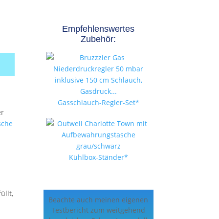
Empfehlenswertes
Zubehör:
Gasschlauch-Regler-Set*
er
sche
Kühlbox-Ständer*
,
üllt,
Beachte auch meinen eigenen
Testbericht zum weitgehend