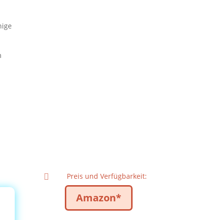
nige
m
Preis und Verfügbarkeit:

Amazon*